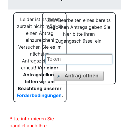
Leider ist es Ihnen
Zum Bearbeiten eines bereits
zurzeit nicht möglich
begonnen Antrags geben Sie
einen Antrag
hier bitte Ihren
einzureichen!
Zugangsschlüssel ein:
Versuchen Sie es im
nächsten
Antragszeitraum
erneut!
Vor einer
Antragstellung
Antrag öffnen
bitten wir um
Beachtung unserer
Förderbedingungen
.
Bitte informieren Sie
parallel auch Ihre